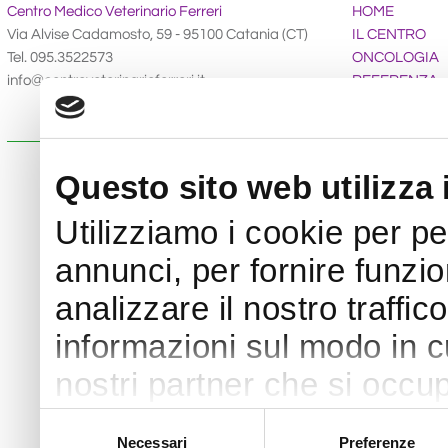
Centro Medico Veterinario Ferreri
HOME
Via Alvise Cadamosto, 59 - 95100 Catania (CT)
IL CENTRO
Tel. 095.3522573
ONCOLOGIA
info@centroveterinarioferreri.it
REFERENZA
SERVIZI
Copyright © 2026. Tutti i diritti riser
Questo sito web utilizza 
Utilizziamo i cookie per p
annunci, per fornire funzio
analizzare il nostro traffic
informazioni sul modo in cui
nostri partner che si occup
pubblicità e social media,
Selezione
Necessari
Preferenze
del