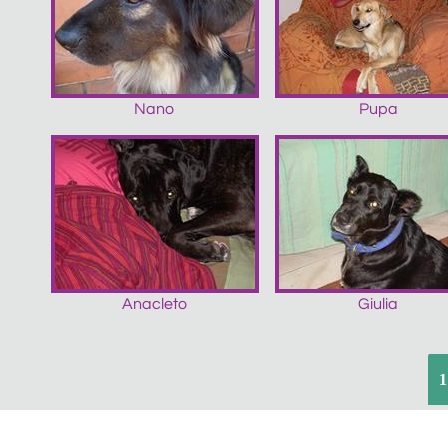
Nano
Pupa
Anacleto
Giulia
1