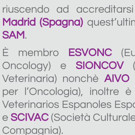
riuscendo ad accreditar
Madrid (Spagna)
quest’ulti
SAM
.
È membro
ESVONC
(Eu
Oncology) e
SIONCOV
(S
Veterinaria) nonchè
AIVO
(
per l’Oncologia), inoltre 
Veterinarios Espanoles Esp
e
SCIVAC
(Società Culturale
Compagnia).