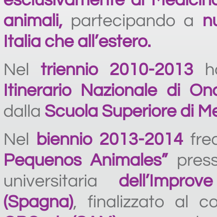
esclusivamente di Medicina
animali,
partecipando a
n
Italia che all’estero.
Nel
triennio 2010-2013
ha
Itinerario Nazionale di On
dalla
Scuola Superiore di Me
Nel
biennio 2013-2014
fre
Pequenos Animales”
press
universitaria
dell’Improv
(Spagna)
, finalizzato al c