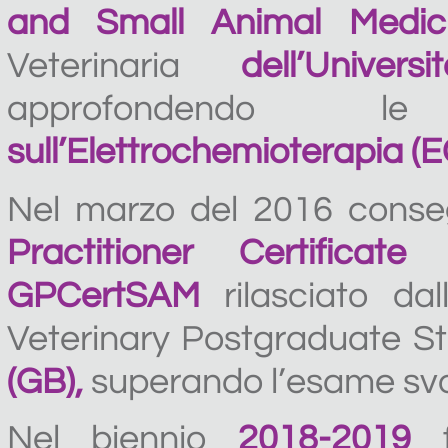
and Small Animal Medic
Veterinaria
dell’Univer
approfondendo l
sull’Elettrochemioterapia (E
Nel marzo del 2016 conseg
Practitioner Certifica
GPCertSAM
rilasciato dal
Veterinary Postgraduate S
(GB),
superando l’esame svo
Nel biennio
2018-2019
f