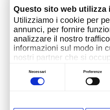
Questo sito web utilizza 
Utilizziamo i cookie per p
annunci, per fornire funzio
analizzare il nostro traffic
informazioni sul modo in cui
nostri partner che si occup
pubblicità e social media,
Selezione
Necessari
Preferenze
del
con altre informazioni che
consenso
raccolto dal suo utilizzo de